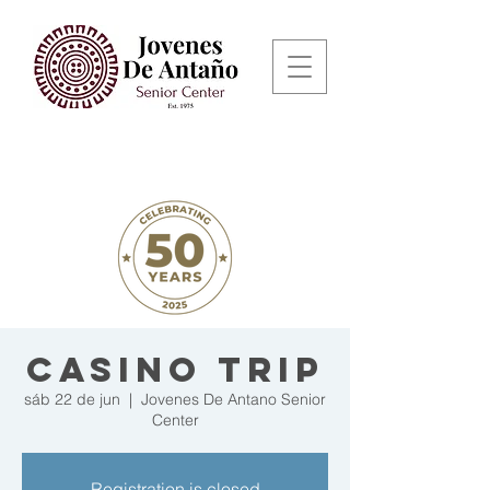
Casino Trip
sáb 22 de jun
  |  
Jovenes De Antano Senior
Center
Registration is closed