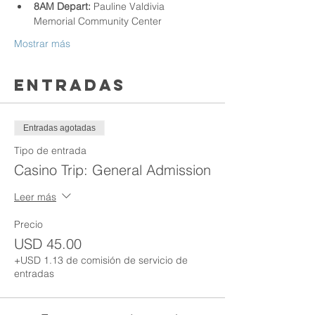
8AM Depart:
 Pauline Valdivia 
Memorial Community Center
Mostrar más
Entradas
Entradas agotadas
Tipo de entrada
Casino Trip: General Admission
Leer más
Precio
USD 45.00
+USD 1.13 de comisión de servicio de
entradas