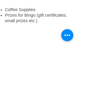
Coffee Supplies
Prizes for Bingo (gift certificates,
small prizes etc.)
Jovenes de Antaño
300 West Street
Hollister, CA 95023
teléfono:
(831) 637-9275
fax:
(831) 637-9767
email: JAntano@yahoo.com
web: JDASENIORS.ORG
Horas:
M-F 8:00 AM - 4:30 PM
Cerrado los sábados y domingos​