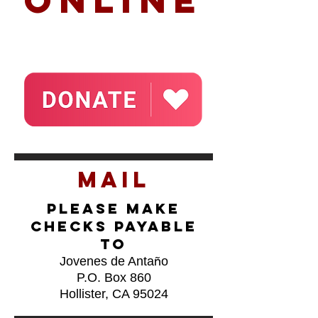
Online
Mail
Please make
checks payable
to
ñ
Jovenes de Anta
o
P.O. Box 860
Hollister, CA 95024