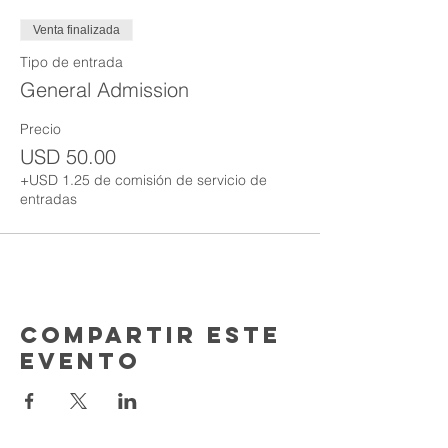
Venta finalizada
Tipo de entrada
General Admission
Precio
USD 50.00
+USD 1.25 de comisión de servicio de
entradas
Compartir este
evento