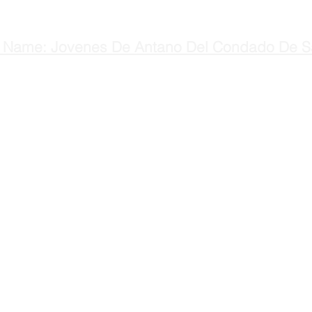
 Name: Jovenes De Antano Del Condado De S
Horas
Jovenes de Antaño
M-F 8
300 West Street
Cerra
Hollister, CA 95023
domin
teléfono: (831) 637-9275
fax: (831) 637-9767
email: JAntano@yahoo.com
Visit
web: JDASENIORS.ORG
© 202