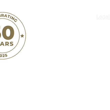
Legal
ñ
Jovenes de Anta
o
300 West Street
Hollister, CA 95023
Terms & Conditions
Privacy Policy