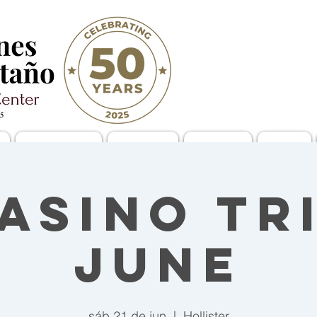
a
Info (I & A/R)
Transporte
New Page
Eventos
asino Tr
June
sáb 21 de jun
  |  
Hollister