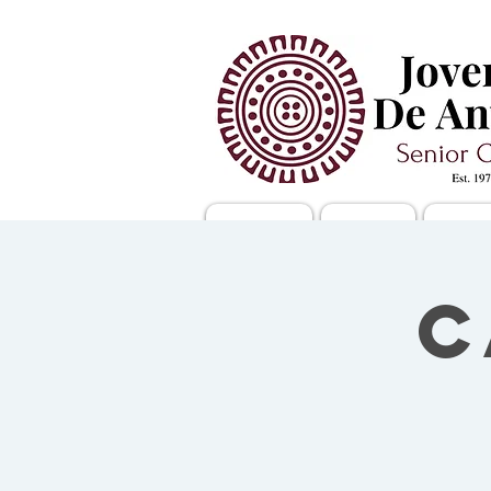
New Page
Nosotros
Comid
C